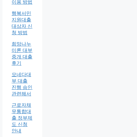
이용 방법
행복서민
지원대출
대상자 신
청 방법
희망나누
미론 대부
중개 대출
후기
모네다대
부 대출
진행 승인
관련해서
근로자채
무통합대
출 정부제
도 신청
안내