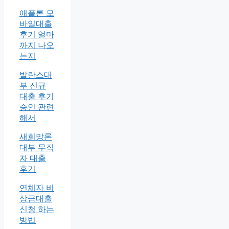
애플론 모
바일대출
후기 얼마
까지 나오
는지
발란스대
부 신규
대출 후기
승인 관련
해서
새희망론
대부 무직
자 대출
후기
연체자 비
상금대출
신청 하는
방법