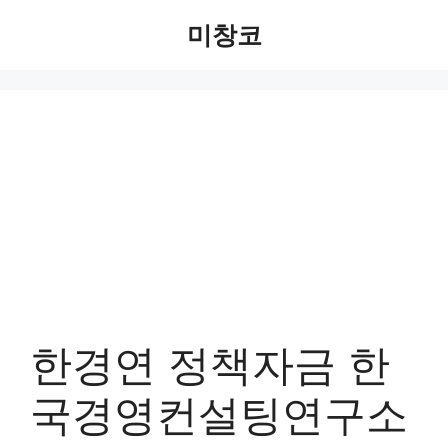
Skip
미창코
to
content
한경연 정책자금 한
국경영컨설팅연구소