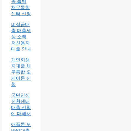
출 특별
채무통합
센터 신청
비상금대
출 대출세
상 소액
저신용자
대출 안내
개인회생
자대출 채
무통합 오
케이론 신
청
국민안심
전환센터
대출 신청
에 대해서
애플론 모
바일대출