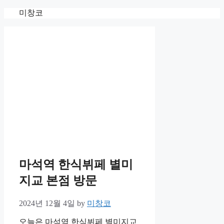
Skip
미창코
to
content
마석역 한식뷔페 별미
지교 본점 방문
2024년 12월 4일
by
미창코
오늘은 마석역 한식뷔페 별미지교