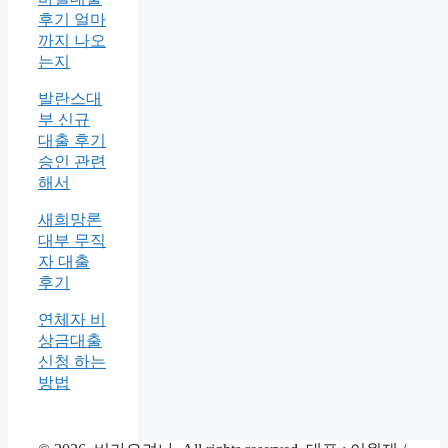
후기 얼마
까지 나오
는지
발란스대
부 신규
대출 후기
승인 관련
해서
새희망론
대부 무직
자 대출
후기
연체자 비
상금대출
신청 하는
방법