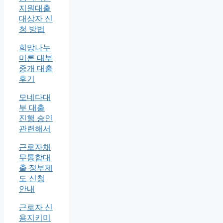
지원대출
대상자 신
청 방법
희망나누
미론 대부
중개 대출
후기
모네다대
부 대출
진행 승인
관련해서
근로자채
무통합대
출 정부제
도 신청
안내
근로자 신
용지키미