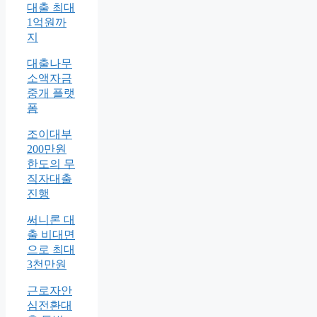
대출 최대
1억원까
지
대출나무
소액자금
중개 플랫
폼
조이대부
200만원
한도의 무
직자대출
진행
써니론 대
출 비대면
으로 최대
3천만원
근로자안
심전환대