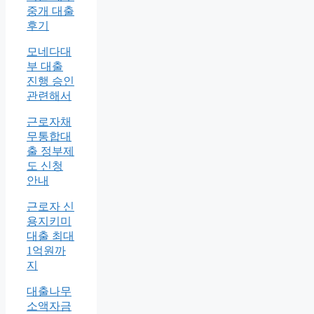
중개 대출
후기
모네다대
부 대출
진행 승인
관련해서
근로자채
무통합대
출 정부제
도 신청
안내
근로자 신
용지키미
대출 최대
1억원까
지
대출나무
소액자금