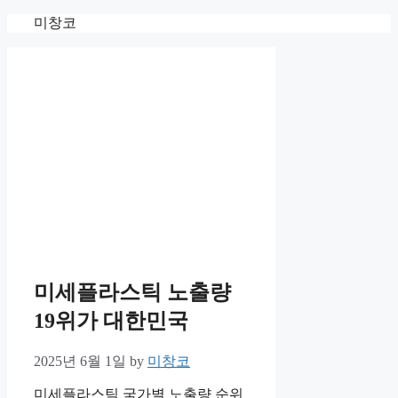
Skip
미창코
to
content
미세플라스틱 노출량
19위가 대한민국
2025년 6월 1일
by
미창코
미세플라스틱 국가별 노출량 순위