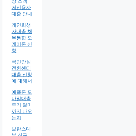
상 소액
저신용자
대출 안내
개인회생
자대출 채
무통합 오
케이론 신
청
국민안심
전환센터
대출 신청
에 대해서
애플론 모
바일대출
후기 얼마
까지 나오
는지
발란스대
부 신규