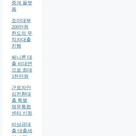
중개 플랫
폼
조이대부
200만원
한도의 무
직자대출
진행
써니론 대
출 비대면
으로 최대
3천만원
근로자안
심전환대
출 특별
채무통합
센터 신청
비상금대
출 대출세