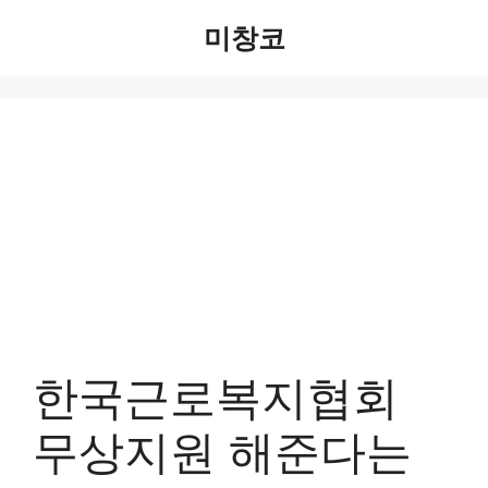
Skip
미창코
to
content
한국근로복지협회
무상지원 해준다는