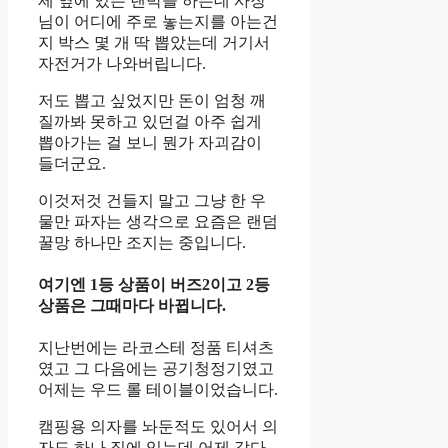
제 옆에 있는 랜박을 하는데 사장
님이 어디에 주로 놓는지를 아는건
지 박스 몇 개 딱 뽑았는데 거기서
자전거가 나와버립니다.
저도 뽑고 싶었지만 돈이 엄청 깨
질까봐 못하고 있던걸 아주 쉽게
뽑아가는 걸 보니 뭔가 자괴감이
들더군요.
이것저것 건들지 말고 그냥 한 우
물만 파자는 생각으로 요즘은 랜덤
꿀망 하나만 조지는 중입니다.
여기엔 1등 상품이 버즈2이고 2등
상품은 그때마다 바뀝니다.
지난번에는 라코스테 정품 티셔츠
였고 그 다음에는 공기청정기였고
어제는 우드 롤 테이블이었습니다.
캠핑용 의자를 놔둔적도 있어서 의
자도 하나 집에 있는데 어제 갔다