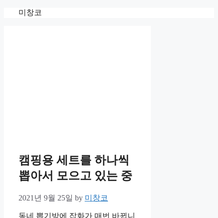
Skip
미창코
to
content
캠핑용 세트를 하나씩
뽑아서 모으고 있는 중
2021년 9월 25일
by
미창코
동네 뽑기방에 잡화가 매번 바뀝니