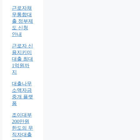
근로자채
무통합대
출 정부제
도 신청
안내
근로자 신
용지키미
대출 최대
1억원까
지
대출나무
소액자금
중개 플랫
폼
조이대부
200만원
한도의 무
직자대출