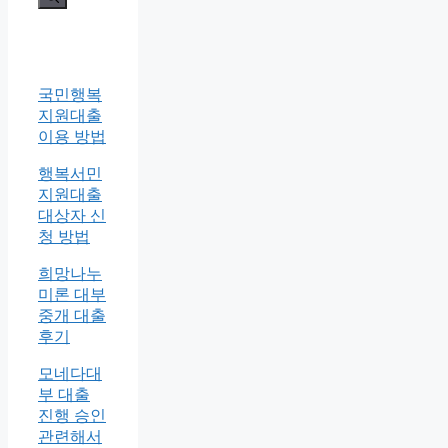
국민행복
지원대출
이용 방법
행복서민
지원대출
대상자 신
청 방법
희망나누
미론 대부
중개 대출
후기
모네다대
부 대출
진행 승인
관련해서