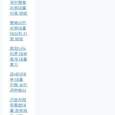
국민행복
지원대출
이용 방법
행복서민
지원대출
대상자 신
청 방법
희망나누
미론 대부
중개 대출
후기
모네다대
부 대출
진행 승인
관련해서
근로자채
무통합대
출 정부제