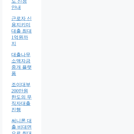
도 신청
안내
근로자 신
용지키미
대출 최대
1억원까
지
대출나무
소액자금
중개 플랫
폼
조이대부
200만원
한도의 무
직자대출
진행
써니론 대
출 비대면
으로 최대