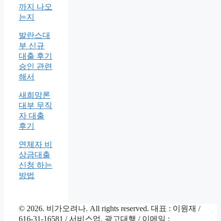
까지 나오
는지
발란스대
부 신규
대출 후기
승인 관련
해서
새희망론
대부 무직
자 대출
후기
연체자 비
상금대출
신청 하는
방법
© 2026. 비가오려나. All rights reserved. 대표 : 이원재 /
616-31-16581 / 서비스업, 광고대행 / 이메일 :