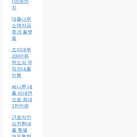
1억원까
지
대출나무
소액자금
중개 플랫
폼
조이대부
200만원
한도의 무
직자대출
진행
써니론 대
출 비대면
으로 최대
3천만원
근로자안
심전환대
출 특별
채무통합