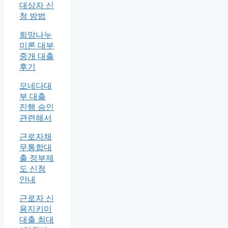
대상자 신
청 방법
희망나누
미론 대부
중개 대출
후기
모네다대
부 대출
진행 승인
관련해서
근로자채
무통합대
출 정부제
도 신청
안내
근로자 신
용지키미
대출 최대