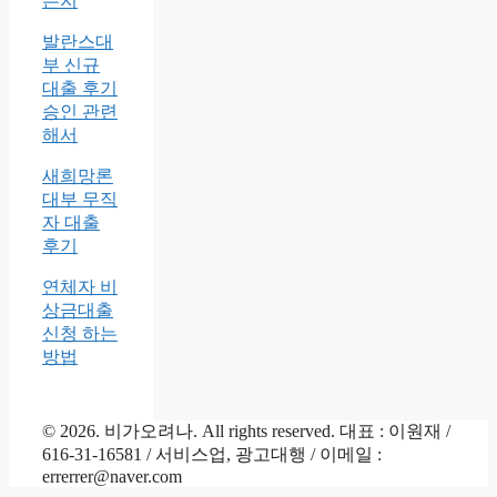
는지
발란스대
부 신규
대출 후기
승인 관련
해서
새희망론
대부 무직
자 대출
후기
연체자 비
상금대출
신청 하는
방법
© 2026. 비가오려나. All rights reserved. 대표 : 이원재 /
616-31-16581 / 서비스업, 광고대행 / 이메일 :
errerrer@naver.com