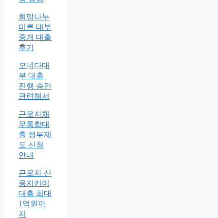
희망나누
미론 대부
중개 대출
후기
모네다대
부 대출
진행 승인
관련해서
근로자채
무통합대
출 정부제
도 신청
안내
근로자 신
용지키미
대출 최대
1억원까
지