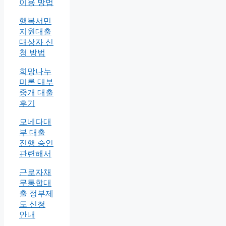
이용 방법
행복서민
지원대출
대상자 신
청 방법
희망나누
미론 대부
중개 대출
후기
모네다대
부 대출
진행 승인
관련해서
근로자채
무통합대
출 정부제
도 신청
안내