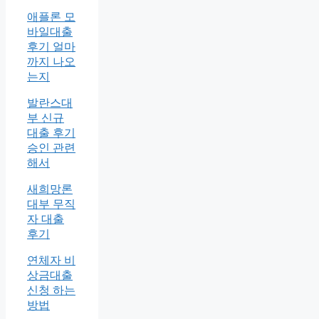
애플론 모
바일대출
후기 얼마
까지 나오
는지
발란스대
부 신규
대출 후기
승인 관련
해서
새희망론
대부 무직
자 대출
후기
연체자 비
상금대출
신청 하는
방법