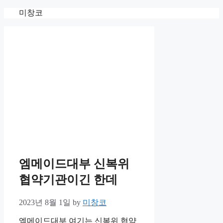
Skip
미창코
to
content
엠메이드대부 신복위
협약기관이긴 한데
2023년 8월 1일
by
미창코
엠메이드대부 여기는 신복위 협약