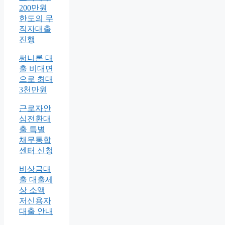
200만원
한도의 무
직자대출
진행
써니론 대
출 비대면
으로 최대
3천만원
근로자안
심전환대
출 특별
채무통합
센터 신청
비상금대
출 대출세
상 소액
저신용자
대출 안내