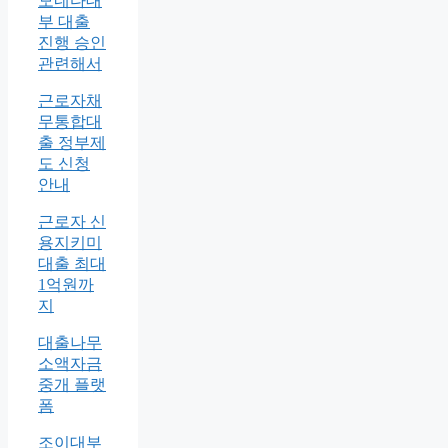
모네다대
부 대출
진행 승인
관련해서
근로자채
무통합대
출 정부제
도 신청
안내
근로자 신
용지키미
대출 최대
1억원까
지
대출나무
소액자금
중개 플랫
폼
조이대부