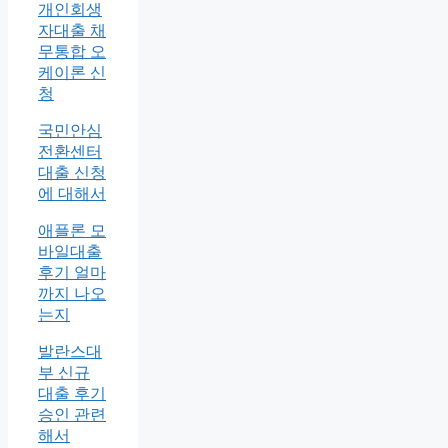
개인회생
자대출 채
무통합 오
케이론 신
청
국민안심
전환센터
대출 신청
에 대해서
애플론 모
바일대출
후기 얼마
까지 나오
는지
발란스대
부 신규
대출 후기
승인 관련
해서