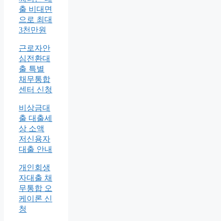
출 비대면
으로 최대
3천만원
근로자안
심전환대
출 특별
채무통합
센터 신청
비상금대
출 대출세
상 소액
저신용자
대출 안내
개인회생
자대출 채
무통합 오
케이론 신
청