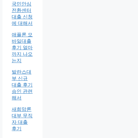
국민안심
전환센터
대출 신청
에 대해서
애플론 모
바일대출
후기 얼마
까지 나오
는지
발란스대
부 신규
대출 후기
승인 관련
해서
새희망론
대부 무직
자 대출
후기