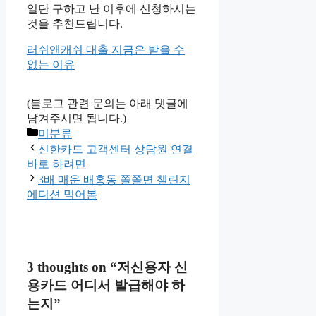
일단 구하고 난 이후에 신청하시는
것을 추천드립니다.
러쉬앤캐쉬 대출 지금은 받을 수
없는 이유
(블로그 관련 문의는 아래 댓글에
남겨주시면 됩니다.)
Categories
미분류
신한카드 고객센터 상담원 연결
바로 하려면
3배 매운 배홍동 쫄쫄면 챌린지
에디션 먹어봄
3 thoughts on “저신용자 신
용카드 어디서 발급해야 하
는지”