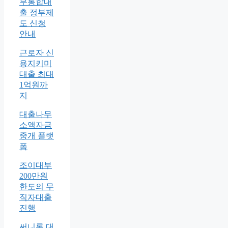
무통합대
출 정부제
도 신청
안내
근로자 신
용지키미
대출 최대
1억원까
지
대출나무
소액자금
중개 플랫
폼
조이대부
200만원
한도의 무
직자대출
진행
써니론 대