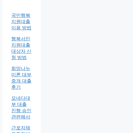
국민행복
지원대출
이용 방법
행복서민
지원대출
대상자 신
청 방법
희망나누
미론 대부
중개 대출
후기
모네다대
부 대출
진행 승인
관련해서
근로자채