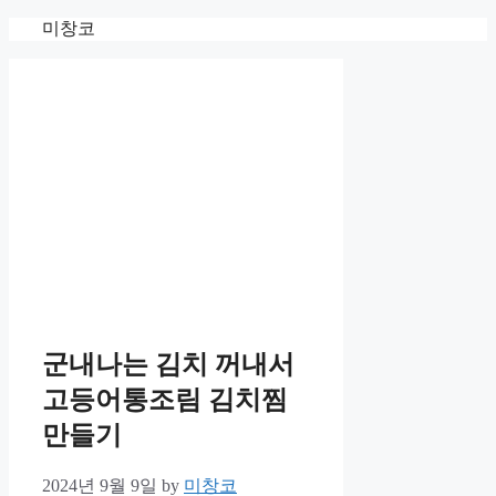
Skip
미창코
to
content
군내나는 김치 꺼내서
고등어통조림 김치찜
만들기
2024년 9월 9일
by
미창코