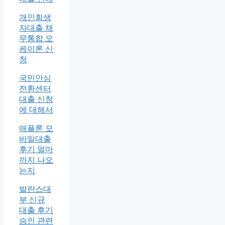
개인회생
자대출 채
무통합 오
케이론 신
청
국민안심
전환센터
대출 신청
에 대해서
애플론 모
바일대출
후기 얼마
까지 나오
는지
발란스대
부 신규
대출 후기
승인 관련