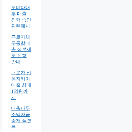
모네다대
부 대출
진행 승인
관련해서
근로자채
무통합대
출 정부제
도 신청
안내
근로자 신
용지키미
대출 최대
1억원까
지
대출나무
소액자금
중개 플랫
폼