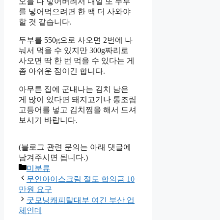
오늘 다 넣어버려서 내일 또 두부
를 넣어먹으려면 한 팩 더 사와야
할 것 같습니다.
두부를 550g으로 사오면 2번에 나
눠서 먹을 수 있지만 300g짜리로
사오면 딱 한 번 먹을 수 있다는 게
좀 아쉬운 점이긴 합니다.
아무튼 집에 군내나는 김치 남은
게 많이 있다면 돼지고기나 통조림
고등어를 넣고 김치찜을 해서 드셔
보시기 바랍니다.
(블로그 관련 문의는 아래 댓글에
남겨주시면 됩니다.)
Categories
미분류
무인아이스크림 절도 합의금 10
만원 요구
굿모닝캐피탈대부 여긴 부산 업
체인데