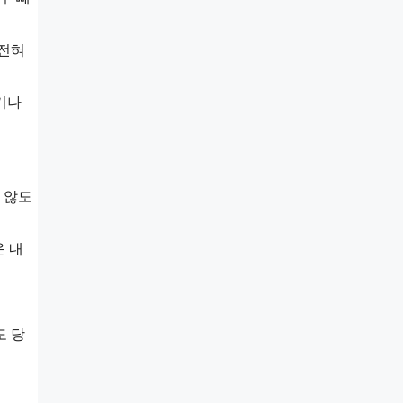
 전혀
기나
 않도
운 내
도 당