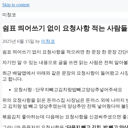
Skip to content
미창코
쉼표 띄어쓰기 없이 요청사항 적는 사람들
2025년 6월 15일
by
미창코
쉼표 띄어쓰기 없이 요청사항을 적으려면 한 문장 한 문장 간단
자기만 알 수 있는 내용으로 글을 쓰면 읽는 사람은 전혀 알아볼
최근 배달앱에서 아래와 같은 문장의 요청사항이 들어왔고 사
고 합니다.
요청사항 : 단무지빼고김치랑밥빼고양상추넣어주세요
위의 요청사항을 읽은 돈까스집 사장님은 돈까스 외에 나머지 
고 김치랑 밥 빼고 양상추였는데 양상추만 잔뜩 넣어줬다며 불
볶음김치 좋아하는데 다음에는 요청사항을 신경써주셨으면 좋겠
그러니까 주문자의 요청사항은
‘단무지 빼고 김치, 밥 빼고 양