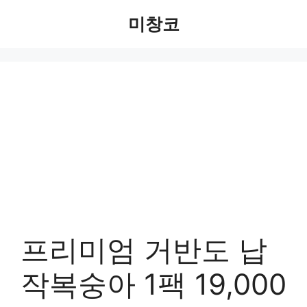
Skip
미창코
to
content
프리미엄 거반도 납
작복숭아 1팩 19,000