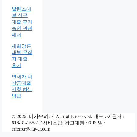
발란스대
부 신규
대출 후기
승인 관련
해서
새희망론
대부 무직
자 대출
후기
연체자 비
상금대출
신청 하는
방법
© 2026. 비가오려나. All rights reserved. 대표 : 이원재 /
616-31-16581 / 서비스업, 광고대행 / 이메일 :
errerrer@naver.com