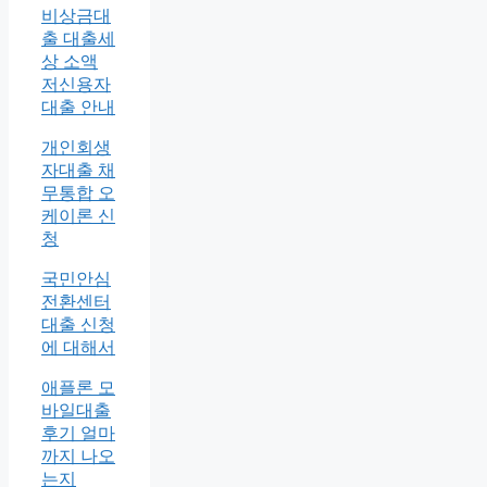
비상금대
출 대출세
상 소액
저신용자
대출 안내
개인회생
자대출 채
무통합 오
케이론 신
청
국민안심
전환센터
대출 신청
에 대해서
애플론 모
바일대출
후기 얼마
까지 나오
는지