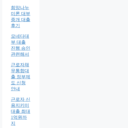
희망나누
미론 대부
중개 대출
후기
모네다대
부 대출
진행 승인
관련해서
근로자채
무통합대
출 정부제
도 신청
안내
근로자 신
용지키미
대출 최대
1억원까
지