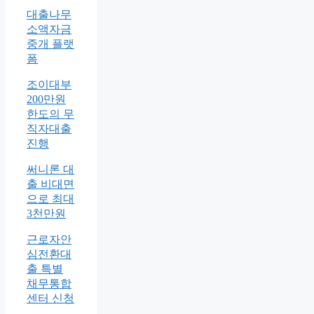
대출나무
소액자금
중개 플랫
폼
조이대부
200만원
한도의 무
직자대출
진행
써니론 대
출 비대면
으로 최대
3천만원
근로자안
심전환대
출 특별
채무통합
센터 신청