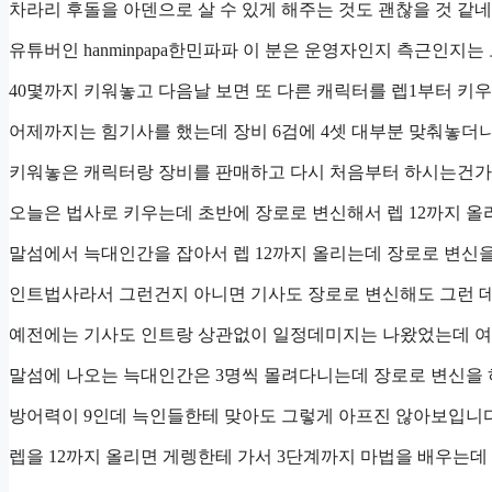
차라리 후돌을 아덴으로 살 수 있게 해주는 것도 괜찮을 것 같네
유튜버인 hanminpapa한민파파 이 분은 운영자인지 측근인지
40몇까지 키워놓고 다음날 보면 또 다른 캐릭터를 렙1부터 키우
어제까지는 힘기사를 했는데 장비 6검에 4셋 대부분 맞춰놓더니
키워놓은 캐릭터랑 장비를 판매하고 다시 처음부터 하시는건가 
오늘은 법사로 키우는데 초반에 장로로 변신해서 렙 12까지 올
말섬에서 늑대인간을 잡아서 렙 12까지 올리는데 장로로 변신을
인트법사라서 그런건지 아니면 기사도 장로로 변신해도 그런 데
예전에는 기사도 인트랑 상관없이 일정데미지는 나왔었는데 여
말섬에 나오는 늑대인간은 3명씩 몰려다니는데 장로로 변신을 
방어력이 9인데 늑인들한테 맞아도 그렇게 아프진 않아보입니다
렙을 12까지 올리면 게렝한테 가서 3단계까지 마법을 배우는데