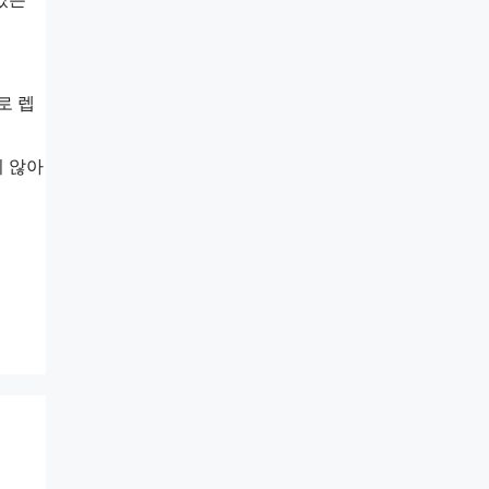
로 렙
지 않아