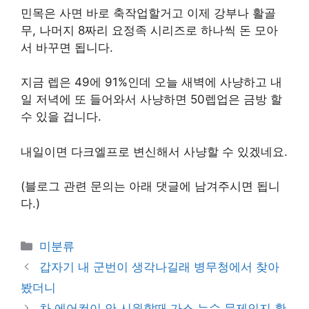
민목은 사면 바로 축작업할거고 이제 강부나 활골
무, 나머지 8짜리 요정족 시리즈로 하나씩 돈 모아
서 바꾸면 됩니다.
지금 렙은 49에 91%인데 오늘 새벽에 사냥하고 내
일 저녁에 또 들어와서 사냥하면 50렙업은 금방 할
수 있을 겁니다.
내일이면 다크엘프로 변신해서 사냥할 수 있겠네요.
(블로그 관련 문의는 아래 댓글에 남겨주시면 됩니
다.)
Categories
미분류
갑자기 내 군번이 생각나길래 병무청에서 찾아
봤더니
차 에어컨이 안 시원할때 가스 누수 문제인지 확